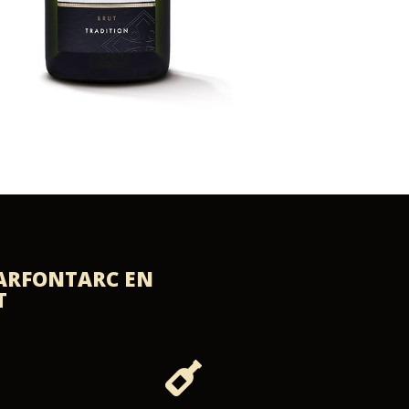
ARFONTARC EN
T
