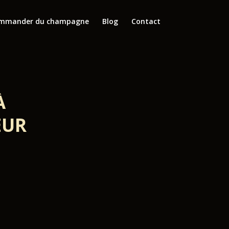
mmander du champagne
Blog
Contact
À
ŒUR