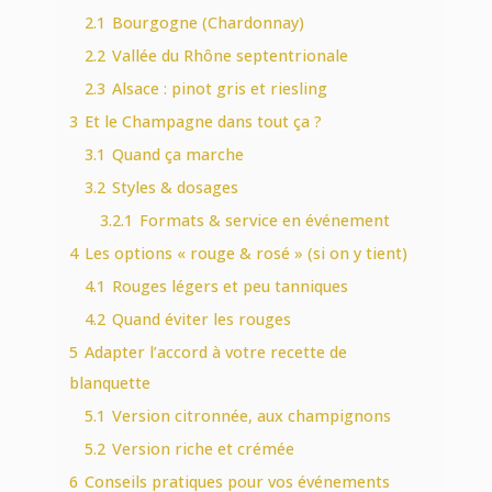
2.1
Bourgogne (Chardonnay)
2.2
Vallée du Rhône septentrionale
2.3
Alsace : pinot gris et riesling
3
Et le Champagne dans tout ça ?
3.1
Quand ça marche
3.2
Styles & dosages
3.2.1
Formats & service en événement
4
Les options « rouge & rosé » (si on y tient)
4.1
Rouges légers et peu tanniques
4.2
Quand éviter les rouges
5
Adapter l’accord à votre recette de
blanquette
5.1
Version citronnée, aux champignons
5.2
Version riche et crémée
6
Conseils pratiques pour vos événements