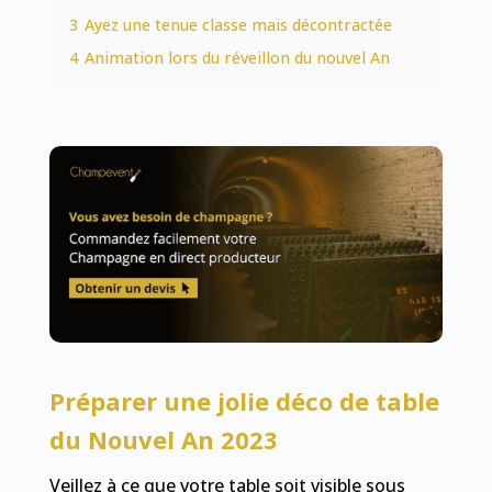
3
Ayez une tenue classe mais décontractée
4
Animation lors du réveillon du nouvel An
Préparer une jolie d
éco de table
du Nouvel An 202
3
Veillez à ce que votre table soit visible sous