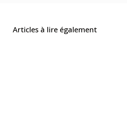
Articles à lire également
En Bourgogne, l’identité des vins repose d’abord
sur quelques cépages phares : Pinot Noir pour
la...