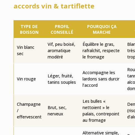
accords vin & tartiflette
TYPE DE
PROFIL
POURQUOI ÇA
BOISSON
CONSEILLÉ
MARCHE
Vif, peu boisé,
Équilibre le gras,
Blan
Vin blanc
aromatique
rafraîchit, respecte
trè
sec
modéré
le fromage
tro
Rou
Accompagne les
Léger, fruité,
tann
Vin rouge
lardons sans durcir
tanins souples
alc
l’accord
dom
Les bulles «
Champagne
Dem
Brut, sec,
nettoient » le
/
(ris
nerveux
palais, contrepoint
effervescent
d’al
au fromage
Alternative simple,