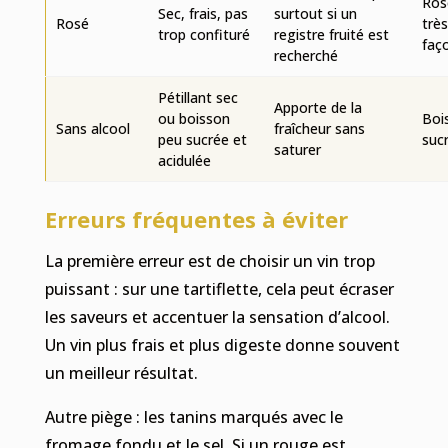
Ros
Sec, frais, pas
surtout si un
Rosé
trè
trop confituré
registre fruité est
faç
recherché
Pétillant sec
Apporte de la
ou boisson
Boi
Sans alcool
fraîcheur sans
peu sucrée et
suc
saturer
acidulée
Erreurs fréquentes à éviter
La première erreur est de choisir un vin trop
puissant : sur une tartiflette, cela peut écraser
les saveurs et accentuer la sensation d’alcool.
Un vin plus frais et plus digeste donne souvent
un meilleur résultat.
Autre piège : les tanins marqués avec le
fromage fondu et le sel. Si un rouge est