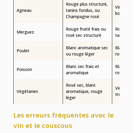
Rouge plus structuré,
Vin dur/
Agneau
tanins fondus, ou
boisé do
Champagne rosé
Rouge fruité frais ou
Rouge al
Merguez
rosé sec structuré
tanins ag
Blanc aromatique sec
Blanc trè
Poulet
ou rouge léger
rouge tr
Blanc sec frais et
Blanc lou
Poisson
aromatique
rouge ta
Rosé sec, blanc
Vins trop
Végétarien
aromatique, rouge
trop boi
léger
Les erreurs fréquentes avec le
vin et le couscous